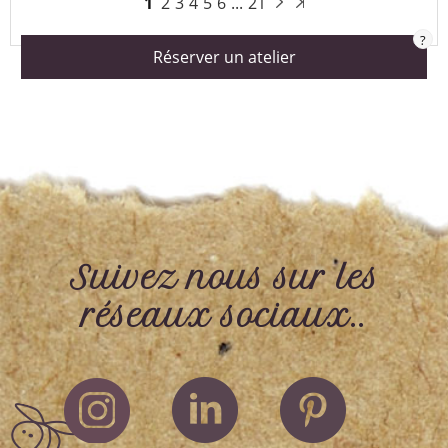
1
2
3
4
5
6
...
21
?
Réserver un atelier
Suivez nous sur les
réseaux sociaux..