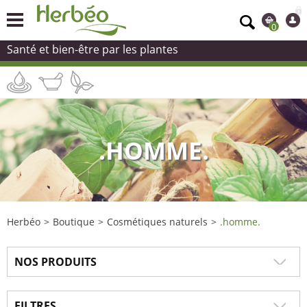
0
Santé et bien-être par les plantes
.HOMME.
Herbéo
>
Boutique
>
Cosmétiques naturels
>
.homme.
NOS PRODUITS
FILTRES