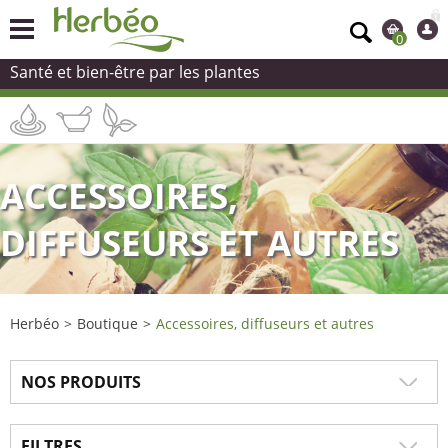
0
Santé et bien-être par les plantes
ACCESSOIRES,
DIFFUSEURS ET AUTRES
Herbéo
>
Boutique
>
Accessoires, diffuseurs et autres
NOS PRODUITS
FILTRES