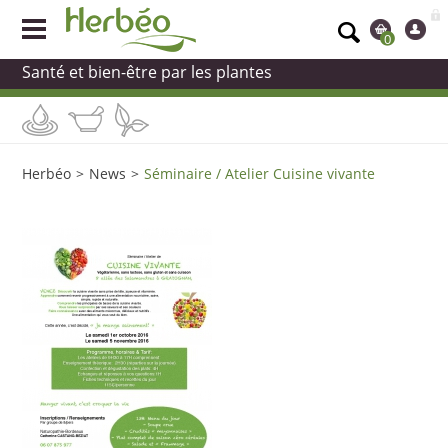
0
Santé et bien-être par les plantes
Herbéo
>
News
>
Séminaire / Atelier Cuisine vivante