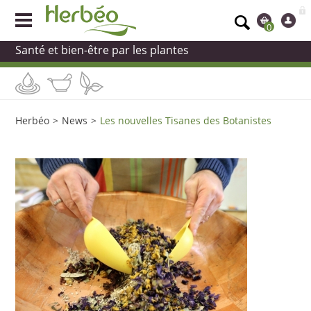
0
Santé et bien-être par les plantes
Herbéo
>
News
>
Les nouvelles Tisanes des Botanistes