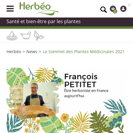
0
Santé et bien-être par les plantes
Herbéo
>
News
>
Le Sommet des Plantes Médicinales 2021