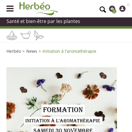
0
Santé et bien-être par les plantes
Herbéo
>
News
>
Initiation à l'aromathérapie