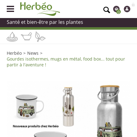
0
Santé et bien-être par les plantes
Herbéo
>
News
>
Gourdes isothermes, mugs en métal, food box... tout pour
partir à l'aventure !