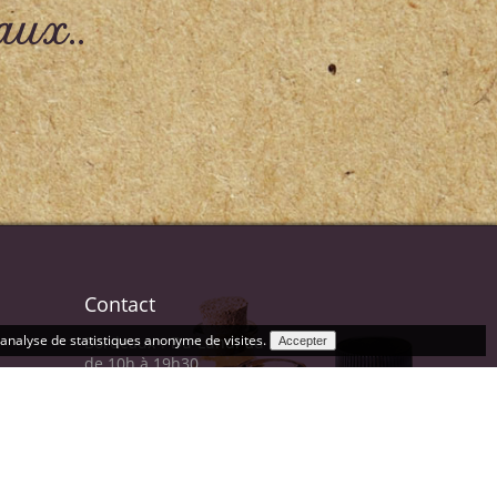
aux..
Contact
l'analyse de statistiques anonyme de visites.
Bordeaux : Du Lundi au samedi
de 10h à 19h30
Périgueux: Du lundi au Samedi
de 10h à 19h
Bordeaux
+33 6 83 36 49 77