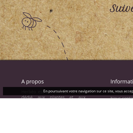
Suiv
A propos
Informat
En poursuivant votre navigation sur ce site, vous accept
Herbéo est un concept unique
Horaires d
dédié aux plantes et aux
Nous conta
hommes. Chez Herbéo vous
trouverez des produits naturels
à base de plantes pour votre
bien être et votre santé et vous
pourrez participer à des
ateliers de fabrication de