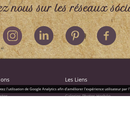
ez nous sur les réseaux soci
ions
Les Liens
ez l'utilisation de Google Analytics afin d'améliorer l'expérience utilisateur par 
'ouverture
Nos chroniques AirZen Radio
cter
Galeries Photos Herbéo
Administrateur