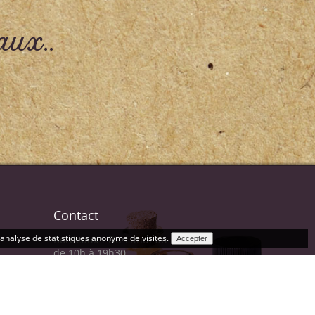
aux..
Contact
l'analyse de statistiques anonyme de visites.
Bordeaux : Du Lundi au samedi
de 10h à 19h30
Périgueux: Du lundi au Samedi
de 10h à 19h
Bordeaux