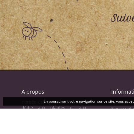
Suiv
A propos
Informat
En poursuivant votre navigation sur ce site, vous accept
Herbéo est un concept unique
Horaires d
dédié aux plantes et aux
Nous conta
hommes. Chez Herbéo vous
trouverez des produits naturels
à base de plantes pour votre
bien être et votre santé et vous