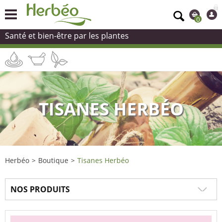
0
Santé et bien-être par les plantes
TISANES HERBÉO
Herbéo
>
Boutique
>
Tisanes Herbéo
NOS PRODUITS