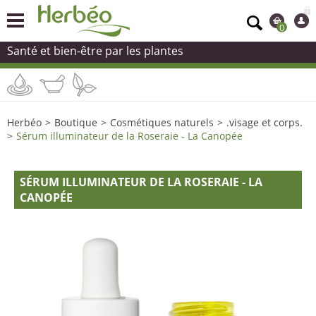
0
Santé et bien-être par les plantes
Herbéo
>
Boutique
>
Cosmétiques naturels
>
.visage et corps.
>
Sérum illuminateur de la Roseraie - La Canopée
SÉRUM ILLUMINATEUR DE LA ROSERAIE - LA
CANOPÉE