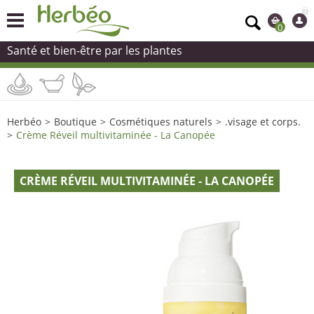
0
Santé et bien-être par les plantes
Herbéo
>
Boutique
>
Cosmétiques naturels
>
.visage et corps.
>
Crème Réveil multivitaminée - La Canopée
CRÈME RÉVEIL MULTIVITAMINÉE - LA CANOPÉE