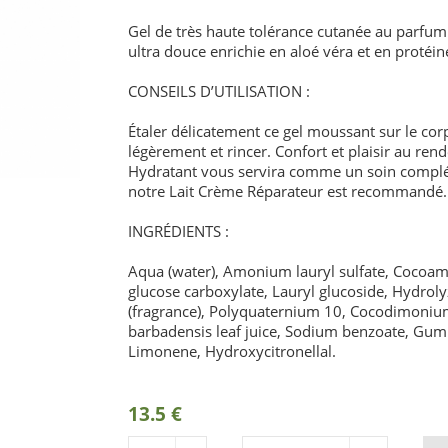
Gel de très haute tolérance cutanée au parfum 
ultra douce enrichie en aloé véra et en protéin
CONSEILS D’UTILISATION :
Étaler délicatement ce gel moussant sur le co
légèrement et rincer. Confort et plaisir au ren
Hydratant vous servira comme un soin complé
notre Lait Crème Réparateur est recommandé.
INGRÉDIENTS :
Aqua (water), Amonium lauryl sulfate, Cocoam
glucose carboxylate, Lauryl glucoside, Hydrol
(fragrance), Polyquaternium 10, Cocodimoniu
barbadensis leaf juice, Sodium benzoate, Gum 
Limonene, Hydroxycitronellal.
13.5 €