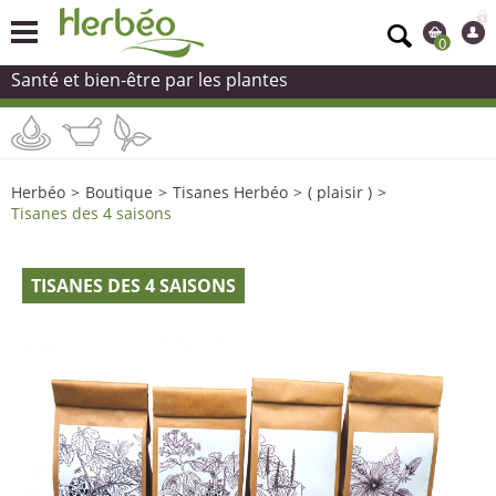
0
Santé et bien-être par les plantes
Herbéo
>
Boutique
>
Tisanes Herbéo
>
( plaisir )
>
Tisanes des 4 saisons
TISANES DES 4 SAISONS