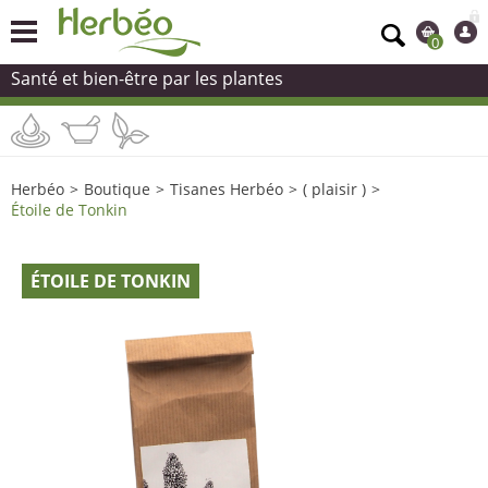
0
Santé et bien-être par les plantes
Herbéo
>
Boutique
>
Tisanes Herbéo
>
( plaisir )
>
Étoile de Tonkin
ÉTOILE DE TONKIN