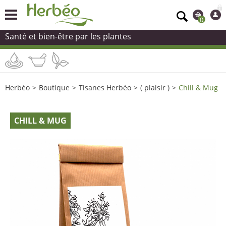
0
Santé et bien-être par les plantes
Herbéo
>
Boutique
>
Tisanes Herbéo
>
( plaisir )
>
Chill & Mug
CHILL & MUG