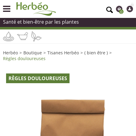
0
Santé et bien-être par les plantes
Herbéo
>
Boutique
>
Tisanes Herbéo
>
( bien être )
>
Règles douloureuses
RÈGLES DOULOUREUSES