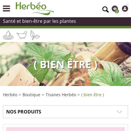
0
Santé et bien-être par les plantes
( BIEN ÊTRE )
Herbéo
>
Boutique
>
Tisanes Herbéo
>
( bien être )
NOS PRODUITS